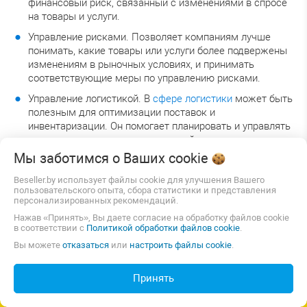
финансовый риск, связанный с изменениями в спросе
на товары и услуги.
Управление рисками. Позволяет компаниям лучше
понимать, какие товары или услуги более подвержены
изменениям в рыночных условиях, и принимать
соответствующие меры по управлению рисками.
Управление логистикой. В
сфере логистики
может быть
полезным для оптимизации поставок и
инвентаризации. Он помогает планировать и управлять
складскими запасами и доставкой товаров с учетом
предсказуемости спроса.
Мы заботимся о Ваших
cookie
Beseller.by использует файлы cookie для улучшения Вашего
Преимущества и недостатки XYZ-
пользовательского опыта, сбора статистики и представления
персонализированных рекомендаций.
анализа
Нажав «Принять», Вы даете согласие на обработку файлов cookie
в соответствии с
Политикой обработки файлов cookie
.
Преимущества
Вы можете
отказаться
или
настроить файлы cookie
.
Учет изменчивости спроса. Одним из главных
преимуществ XYZ-анализа является его способность
Принять
СОЗДАТЬ САЙТ ИЛИ МАГАЗИН
учитывать изменчивость спроса на товары или услуги.
Это позволяет компаниям более точно прогнозировать