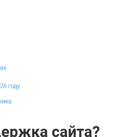
рах
26 году
чика
держка сайта?