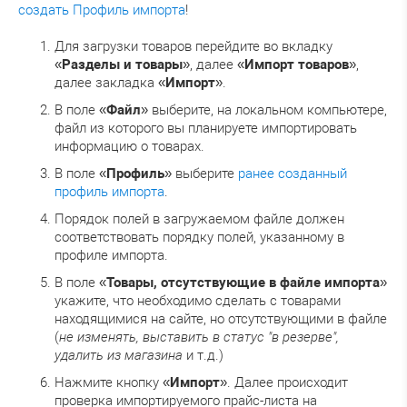
создать Профиль импорта
!
Для загрузки товаров перейдите во вкладку
«
Разделы и товары
», далее «
Импорт товаров
»,
далее закладка «
Импорт
».
В поле «
Файл
» выберите, на локальном компьютере,
файл из которого вы планируете импортировать
информацию о товарах.
В поле «
Профиль
» выберите
ранее созданный
профиль импорта
.
Порядок полей в загружаемом файле должен
соответствовать порядку полей, указанному в
профиле импорта.
В поле «
Товары, отсутствующие в файле импорта
»
укажите, что необходимо сделать с товарами
находящимися на сайте, но отсутствующими в файле
(
не изменять, выставить в статус "в резерве",
удалить из магазина
и т.д.)
Нажмите кнопку «
Импорт
». Далее происходит
проверка импортируемого прайс-листа на