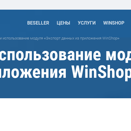
BESELLER
ЦЕНЫ
УСЛУГИ
WINSHOP
и использование модуля «Экспорт данных из приложения WinShop»
использование мо
иложения WinSho