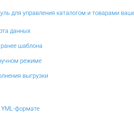
дуль для управления каталогом и товарами ваш
рта данных
 ранее шаблона
 ручном режиме
олнения выгрузки
в YML-формате