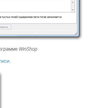
рограмме WinShop
писи
.