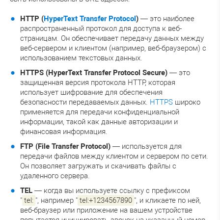
HTTP (
HyperText Transfer Protocol
)
— это наиболее
распространенный протокол для доступа к веб-
страницам. Он обеспечивает передачу данных между
веб-сервером и клиентом (например, веб-браузером) с
использованием текстовых данных.
HTTPS (HyperText Transfer Protocol Secure)
— это
защищенная версия протокола HTTP, которая
использует шифрование для обеспечения
безопасности передаваемых данных.
HTTPS
широко
применяется для передачи конфиденциальной
информации, такой как данные авторизации и
финансовая информация.
FTP (File Transfer Protocol)
— используется для
передачи файлов между клиентом и сервером по сети.
Он позволяет загружать и скачивать файлы с
удаленного сервера.
TEL
— когда вы используете ссылку с префиксом
"
tel:
", например "
tel:+1234567890
", и кликаете по ней,
веб-браузер или приложение на вашем устройстве
попытается инициировать звонок на указанный номер