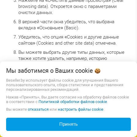
Нажмите на «Очистить данные просмотра» (Clear
browsing data). Откроется окно с параметрами
очистки данных.
В верхней части окна убедитесь, что выбрана
вкладка «Основные» (Basic).
Убедитесь, что опция «Cookies и другие данные
сайтов» (Cookies and other site data) отмечена.
Вы можете выбрать другие типы данных, которые
также хотите удалить, например, историю
посещений, кеш, скачанные файлы и т.д.
Мы заботимся о Ваших
cookie
Выберите период, за который хотите удалить
Хотите узнать, сколько будет
данные, либо выберите «Весь период» (All time),
Beseller.by использует файлы cookie для улучшения Вашего
стоить сайт для вашего бизнеса
пользовательского опыта, сбора статистики и представления
чтобы удалить все куки.
персонализированных рекомендаций.
Нажмите кнопку «Очистить данные» (Clear data).
Нажав «Принять», Вы даете согласие на обработку файлов cookie
Браузер начнет процесс удаления куков и других
в соответствии с
Политикой обработки файлов cookie
.
данных в соответствии с вашими выбранными
Вы можете
отказаться
или
настроить файлы cookie
.
параметрами.
После завершения процесса удаления вы увидите
Принять
уведомление об этом.
СОЗДАТЬ САЙТ ИЛИ МАГАЗИН