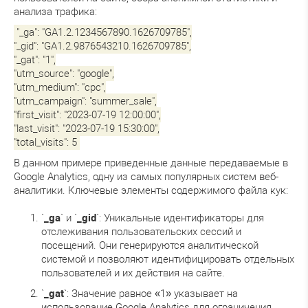
анализа трафика:
"_ga": "GA1.2.1234567890.1626709785",
"_gid": "GA1.2.9876543210.1626709785",
"_gat": "1",
"utm_source": "google",
"utm_medium": "cpc",
"utm_campaign": "summer_sale",
"first_visit": "2023-07-19 12:00:00",
"last_visit": "2023-07-19 15:30:00",
"total_visits": 5
В данном примере приведенные данные передаваемые в
Google Analytics, одну из самых популярных систем веб-
аналитики. Ключевые элементы содержимого файла кук:
`
_ga
` и `
_gid
`: Уникальные идентификаторы для
отслеживания пользовательских сессий и
посещений. Они генерируются аналитической
системой и позволяют идентифицировать отдельных
пользователей и их действия на сайте.
`
_gat
`: Значение равное «1» указывает на
использование Google Analytics для ограничения