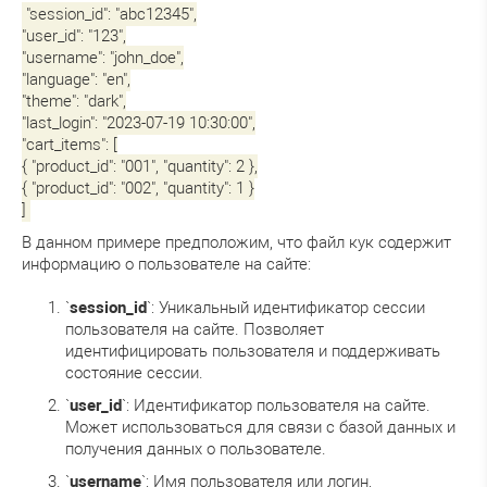
"session_id": "abc12345",
"user_id": "123",
"username": "john_doe",
"language": "en",
"theme": "dark",
"last_login": "2023-07-19 10:30:00",
"cart_items": [
{ "product_id": "001", "quantity": 2 },
{ "product_id": "002", "quantity": 1 }
]
В данном примере предположим, что файл кук содержит
информацию о пользователе на сайте:
`
session_id
`: Уникальный идентификатор сессии
пользователя на сайте. Позволяет
идентифицировать пользователя и поддерживать
состояние сессии.
`
user_id
`: Идентификатор пользователя на сайте.
Может использоваться для связи с базой данных и
получения данных о пользователе.
`
username
`: Имя пользователя или логин,