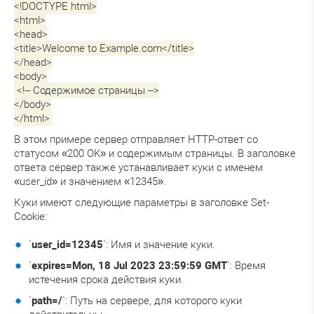
<!DOCTYPE html>
<html>
<head>
<title>Welcome to Example.com</title>
</head>
<body>
<!-- Содержимое страницы -->
</body>
</html>
В этом примере сервер отправляет HTTP-ответ со
статусом «200 OK» и содержимым страницы. В заголовке
ответа сервер также устанавливает куки с именем
«user_id» и значением «12345».
Куки имеют следующие параметры в заголовке Set-
Cookie:
`
user_id=12345
`: Имя и значение куки.
`
expires=Mon, 18 Jul 2023 23:59:59 GMT
`: Время
истечения срока действия куки.
`
path=/
`: Путь на сервере, для которого куки