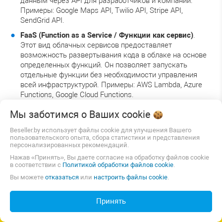
данным через API для разработчиков и компаний.
Примеры: Google Maps API, Twilio API, Stripe API,
SendGrid API.
FaaS (Function as a Service / Функции как сервис)
.
Этот вид облачных сервисов предоставляет
возможность развертывания кода в облаке на основе
определенных функций. Он позволяет запускать
отдельные функции без необходимости управления
всей инфраструктурой. Примеры: AWS Lambda, Azure
Functions, Google Cloud Functions.
Мы заботимся о Ваших
cookie
Для вас также будут интересны статьи:
Хотите узнать, сколько будет
Beseller.by использует файлы cookie для улучшения Вашего
стоить сайт для вашего бизнеса
пользовательского опыта, сбора статистики и представления
Аренда сайта или интернет-магазина, или как просто и
персонализированных рекомендаций.
быстро начать продавать через интернет
Нажав «Принять», Вы даете согласие на обработку файлов cookie
в соответствии с
Политикой обработки файлов cookie
.
Разработка сайта — руководство для начинающих
Вы можете
отказаться
или
настроить файлы cookie
.
Сколько стоит сайт?
Как выбрать и купить домен и хостинг?
Принять
СОЗДАТЬ САЙТ ИЛИ МАГАЗИН
Как посмотреть посещаемость сайта?